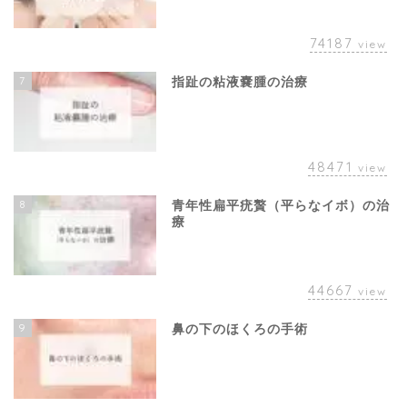
74187
view
7
指趾の粘液嚢腫の治療
48471
view
8
青年性扁平疣贅（平らなイボ）の治
療
44667
view
9
鼻の下のほくろの手術