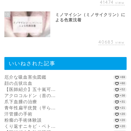
41474
view
10
ミノマイシン（ミノサイクリン）に
よる色素沈着
40683
view
いいねされた記事
厄介な吸血害虫図鑑
+69
顔の点状出血
+60
【医師紹介】五十嵐可...
+52
アクロコルドン（首の...
+36
爪下血腫の治療
+31
青年性扁平疣贅（平ら...
+21
汗管腫の手術
+20
粉瘤の手術体験談
+20
くり返すニキビ・ベト...
+20