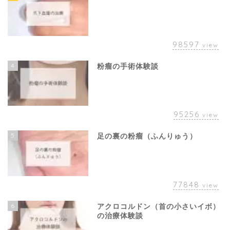
98597
view
4
粉瘤の手術体験談
95256
view
5
足の裏の粉瘤（ふんりゅう）
77848
view
6
アクロコルドン（首の小さいイボ）
の治療体験談