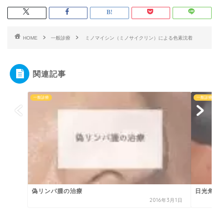
HOME
一般診療
ミノマイシン（ミノサイクリン）による色素沈着
関連記事
一般診療
一般診療
偽リンパ腫の治療
日光角
2016年3月1日