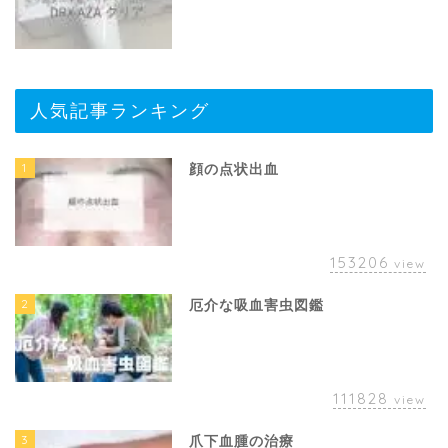
人気記事ランキング
1
顔の点状出血
153206
view
2
厄介な吸血害虫図鑑
111828
view
3
爪下血腫の治療