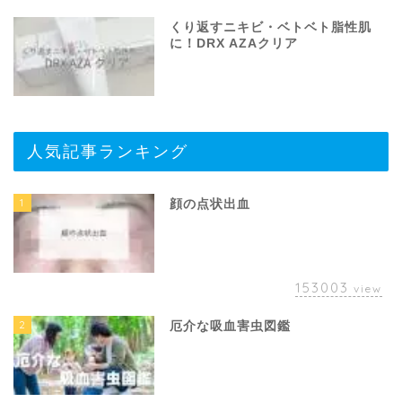
くり返すニキビ・ベトベト脂性肌
に！DRX AZAクリア
人気記事ランキング
1
顔の点状出血
153003
view
2
厄介な吸血害虫図鑑