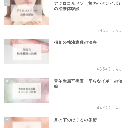
6
アクロコルドン（首の小さいイボ）
の治療体験談
74031
view
7
指趾の粘液嚢腫の治療
48343
view
8
青年性扁平疣贅（平らなイボ）の治
療
44622
view
9
鼻の下のほくろの手術