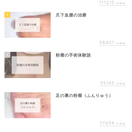
111215
view
3
爪下血腫の治療
98407
view
4
粉瘤の手術体験談
95143
view
5
足の裏の粉瘤（ふんりゅう）
77694
view