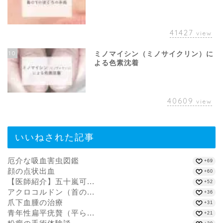
41427
view
10
ミノマイシン（ミノサイクリン）に
よる色素沈着
40609
view
いいねされた記事
厄介な吸血害虫図鑑
+69
顔の点状出血
+60
【医師紹介】五十嵐可...
+52
アクロコルドン（首の...
+36
爪下血腫の治療
+31
青年性扁平疣贅（平ら...
+21