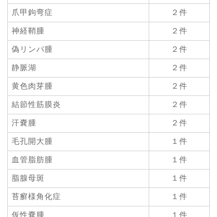
爪甲鉤弯症
２件
神経鞘腫
２件
偽リンパ腫
２件
静脈湖
２件
黄色肉芽腫
２件
結節性筋膜炎
２件
汗嚢腫
２件
毛孔開大腫
１件
血管脂肪腫
１件
脂腺母斑
１件
苔癬様角化症
１件
仮性嚢腫
１件