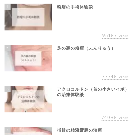
4
粉瘤の手術体験談
95187
view
5
足の裏の粉瘤（ふんりゅう）
77748
view
6
アクロコルドン（首の小さいイボ）
の治療体験談
74098
view
7
指趾の粘液嚢腫の治療