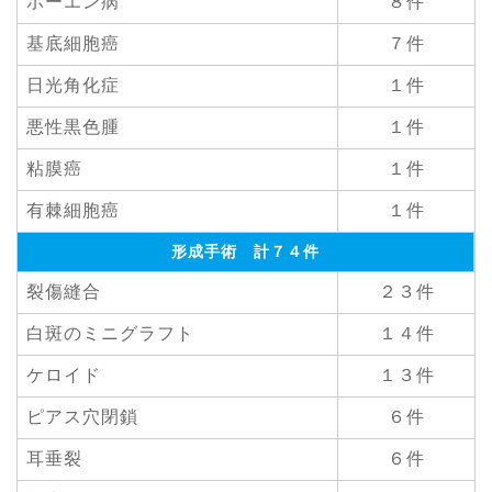
ボーエン病
８件
基底細胞癌
７件
日光角化症
１件
悪性黒色腫
１件
粘膜癌
１件
有棘細胞癌
１件
形成手術 計７４件
裂傷縫合
２３件
白斑のミニグラフト
１４件
ケロイド
１３件
ピアス穴閉鎖
６件
耳垂裂
６件