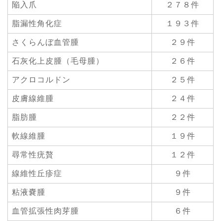
陥入爪
２７８件
脂漏性角化症
１９３件
さくらんぼ血管腫
２９件
石灰化上皮腫（毛母腫）
２６件
アクロコルドン
２５件
皮膚線維腫
２４件
脂肪腫
２２件
軟線維腫
１９件
尋常性疣贅
１２件
線維性丘疹症
９件
粘液嚢腫
９件
血管拡張性肉芽腫
６件