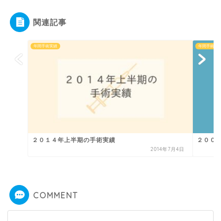
関連記事
年間手術実績
年間手術実
２０１４年上半期の手術実績
２００
2014年7月4日
COMMENT