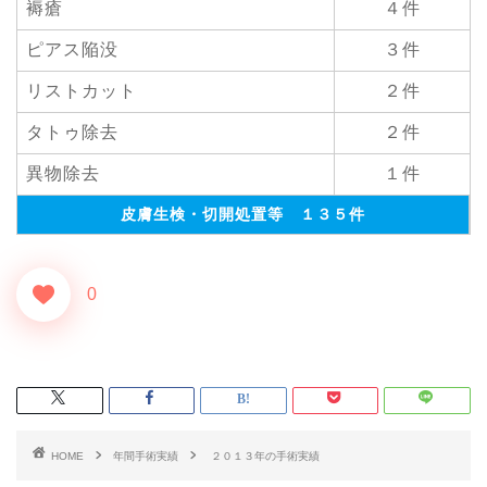
褥瘡
４件
ピアス陥没
３件
リストカット
２件
タトゥ除去
２件
異物除去
１件
皮膚生検・切開処置等 １３５件
0
HOME
年間手術実績
２０１３年の手術実績