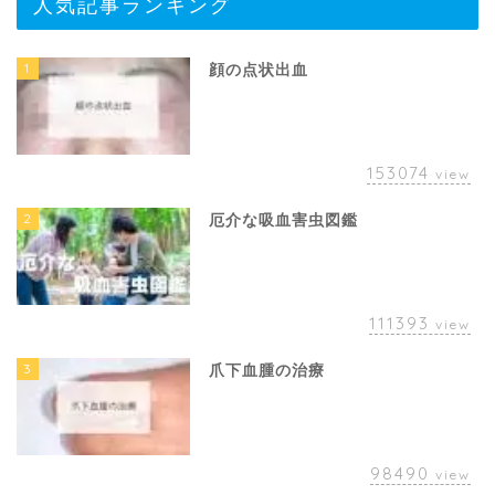
人気記事ランキング
1
顔の点状出血
153074
view
2
厄介な吸血害虫図鑑
111393
view
3
爪下血腫の治療
98490
view