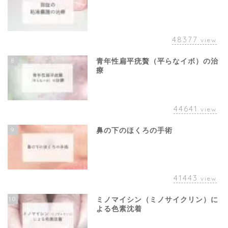
48377
view
8
青年性扁平疣贅（平らなイボ）の治
療
44641
view
9
鼻の下のほくろの手術
41443
view
10
ミノマイシン（ミノサイクリン）に
よる色素沈着