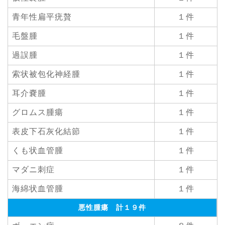
青年性扁平疣贅
１件
毛盤腫
１件
過誤腫
１件
索状被包化神経腫
１件
耳介嚢腫
１件
グロムス腫瘍
１件
表皮下石灰化結節
１件
くも状血管腫
１件
マダニ刺症
１件
海綿状血管腫
１件
悪性腫瘍 計１９件