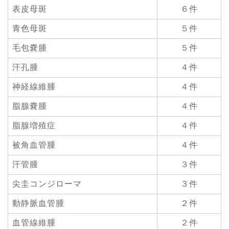
表皮母斑
６件
青色母斑
５件
毛包嚢腫
５件
汗孔腫
４件
神経線維腫
４件
脂腺嚢腫
４件
脂腺増殖症
４件
被角血管腫
４件
汗管腫
３件
尖圭コンジローマ
３件
動静脈血管腫
２件
血管線維腫
２件