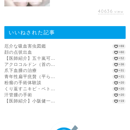
40636
view
いいねされた記事
厄介な吸血害虫図鑑
+69
顔の点状出血
+60
【医師紹介】五十嵐可...
+52
アクロコルドン（首の...
+36
爪下血腫の治療
+31
青年性扁平疣贅（平ら...
+21
粉瘤の手術体験談
+20
くり返すニキビ・ベト...
+20
汗管腫の手術
+20
【医師紹介】小阪健一...
+19