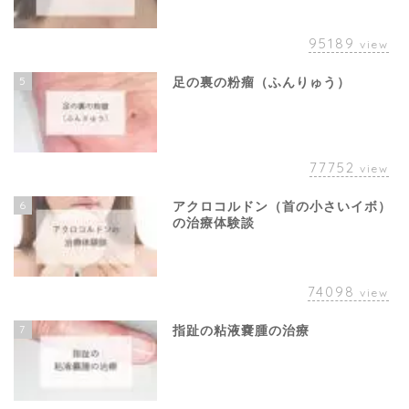
95189
view
5
足の裏の粉瘤（ふんりゅう）
77752
view
6
アクロコルドン（首の小さいイボ）
の治療体験談
74098
view
7
指趾の粘液嚢腫の治療