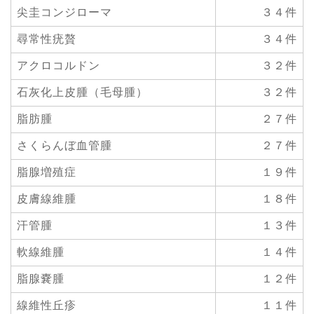
尖圭コンジローマ
３４件
尋常性疣贅
３４件
アクロコルドン
３２件
石灰化上皮腫（毛母腫）
３２件
脂肪腫
２７件
さくらんぼ血管腫
２７件
脂腺増殖症
１９件
皮膚線維腫
１８件
汗管腫
１３件
軟線維腫
１４件
脂腺嚢腫
１２件
線維性丘疹
１１件