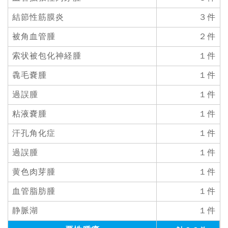
結節性筋膜炎
３件
被角血管腫
２件
索状被包化神経腫
１件
毳毛嚢腫
１件
過誤腫
１件
粘液嚢腫
１件
汗孔角化症
１件
過誤腫
１件
黄色肉芽腫
１件
血管脂肪腫
１件
静脈湖
１件