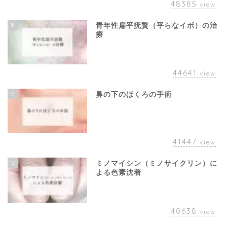
48385
view
8
青年性扁平疣贅（平らなイボ）の治
療
44641
view
9
鼻の下のほくろの手術
41447
view
10
ミノマイシン（ミノサイクリン）に
よる色素沈着
40638
view