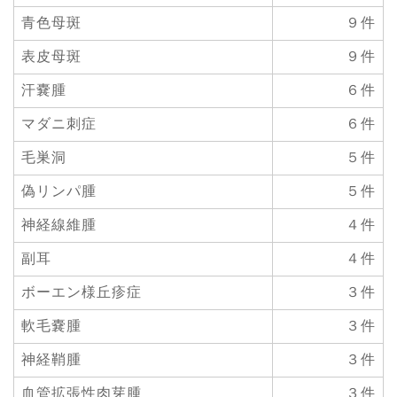
青色母斑
９件
表皮母斑
９件
汗嚢腫
６件
マダニ刺症
６件
毛巣洞
５件
偽リンパ腫
５件
神経線維腫
４件
副耳
４件
ボーエン様丘疹症
３件
軟毛嚢腫
３件
神経鞘腫
３件
血管拡張性肉芽腫
３件