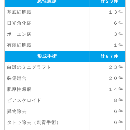
悪性腫瘍
計２３件
基底細胞癌
１３件
日光角化症
６件
ボーエン病
３件
有棘細胞癌
１件
形成手術
計８７件
白斑のミニグラフト
２３件
裂傷縫合
２０件
肥厚性瘢痕
１４件
ピアスケロイド
８件
異物除去
６件
タトゥ除去（刺青手術）
６件