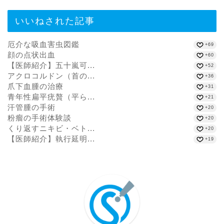
いいねされた記事
厄介な吸血害虫図鑑
+69
顔の点状出血
+60
【医師紹介】五十嵐可...
+52
アクロコルドン（首の...
+36
爪下血腫の治療
+31
青年性扁平疣贅（平ら...
+21
汗管腫の手術
+20
粉瘤の手術体験談
+20
くり返すニキビ・ベト...
+20
【医師紹介】執行延明...
+19