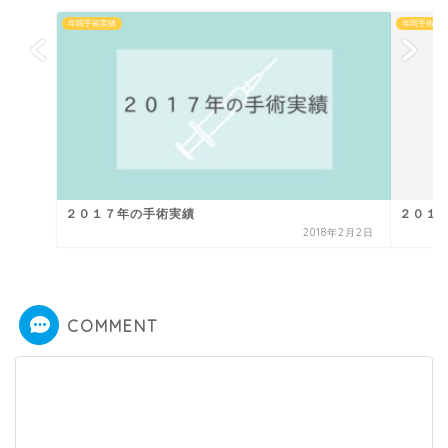
年間手術実績
年間手術実
２０１７年の手術実績
２０１
2018年2月2日
COMMENT