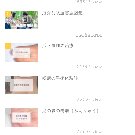
153347
view
厄介な吸血害虫図鑑
2
112182
view
爪下血腫の治療
3
98692
view
粉瘤の手術体験談
4
95307
view
足の裏の粉瘤（ふんりゅう）
5
77907
view