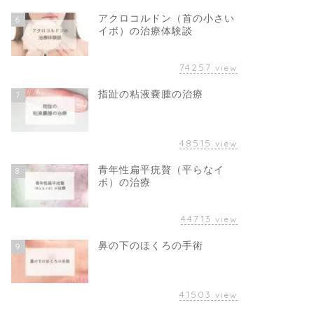
アクロコルドン（首の小さい
6
イボ）の治療体験談
74257
view
指趾の粘液嚢腫の治療
7
48515
view
青年性扁平疣贅（平らなイ
8
ボ）の治療
44713
view
鼻の下のほくろの手術
9
41503
view