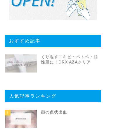
おすすめ記事
くり返すニキビ・ベトベト脂
性肌に！DRX AZAクリア
人気記事ランキング
顔の点状出血
1