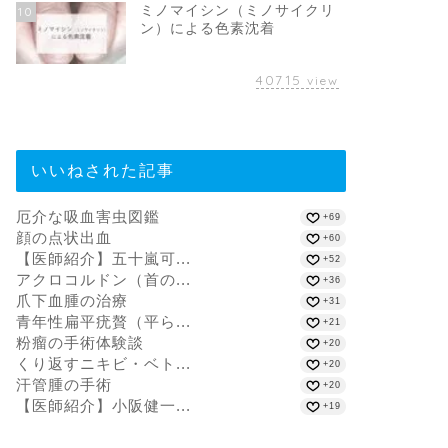
ミノマイシン（ミノサイクリ
10
ン）による色素沈着
40715
view
いいねされた記事
厄介な吸血害虫図鑑
+69
顔の点状出血
+60
【医師紹介】五十嵐可...
+52
アクロコルドン（首の...
+36
爪下血腫の治療
+31
青年性扁平疣贅（平ら...
+21
粉瘤の手術体験談
+20
くり返すニキビ・ベト...
+20
汗管腫の手術
+20
【医師紹介】小阪健一...
+19