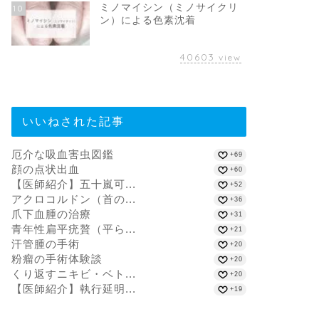
ミノマイシン（ミノサイクリ
10
ン）による色素沈着
40603
view
いいねされた記事
厄介な吸血害虫図鑑
+69
顔の点状出血
+60
【医師紹介】五十嵐可...
+52
アクロコルドン（首の...
+36
爪下血腫の治療
+31
青年性扁平疣贅（平ら...
+21
汗管腫の手術
+20
粉瘤の手術体験談
+20
くり返すニキビ・ベト...
+20
【医師紹介】執行延明...
+19