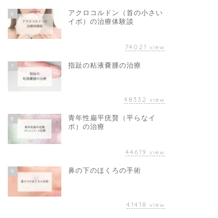
アクロコルドン（首の小さい
6
イボ）の治療体験談
74021
view
指趾の粘液嚢腫の治療
7
48332
view
青年性扁平疣贅（平らなイ
8
ボ）の治療
44619
view
鼻の下のほくろの手術
9
41418
view