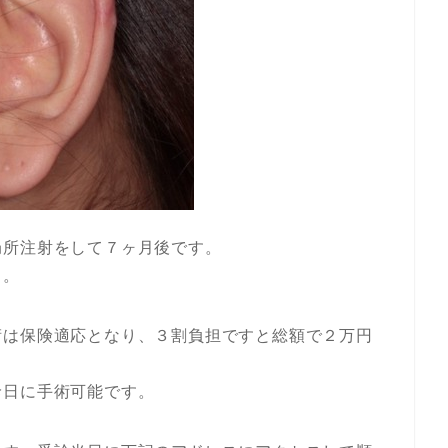
局所注射をして７ヶ月後です。
う。
術は保険適応となり、３割負担ですと総額で２万円
診日に手術可能です。