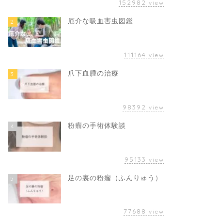
152982
view
厄介な吸血害虫図鑑
2
111164
view
爪下血腫の治療
3
98392
view
粉瘤の手術体験談
4
95133
view
足の裏の粉瘤（ふんりゅう）
5
77688
view