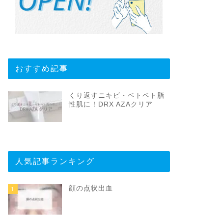
おすすめ記事
くり返すニキビ・ベトベト脂
性肌に！DRX AZAクリア
人気記事ランキング
顔の点状出血
1