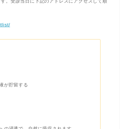
ます。受診当日に下記のアドレスにアクセスして順
list/
液が貯留する
への浸透で、自然に吸収されます。