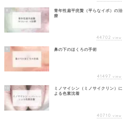
8
青年性扁平疣贅（平らなイボ）の治
療
44702
view
9
鼻の下のほくろの手術
41497
view
10
ミノマイシン（ミノサイクリン）に
よる色素沈着
40710
view