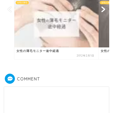
女性の薄毛
女性の薄毛
女性の薄毛モニター途中経過
女性の
2012年2月1日
COMMENT