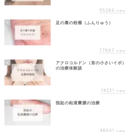
95286
view
5
足の裏の粉瘤（ふんりゅう）
77887
view
6
アクロコルドン（首の小さいイボ）
の治療体験談
74231
view
7
指趾の粘液嚢腫の治療
48501
view