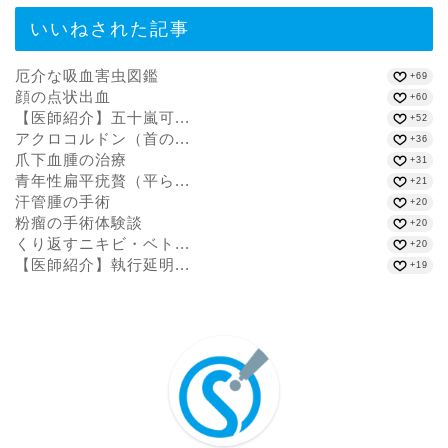
いいねされた記事
厄介な吸血害虫図鑑
+69
顔の点状出血
+60
【医師紹介】五十嵐可...
+52
アクロコルドン（首の...
+36
爪下血腫の治療
+31
青年性扁平疣贅（平ら...
+21
汗管腫の手術
+20
粉瘤の手術体験談
+20
くり返すニキビ・ベト...
+20
【医師紹介】執行延明...
+19