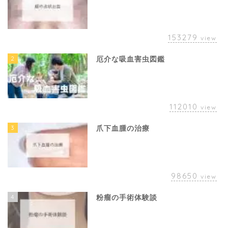
153279
view
2
厄介な吸血害虫図鑑
112010
view
3
爪下血腫の治療
98650
view
4
粉瘤の手術体験談