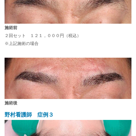
施術前
２回セット １２１，０００円（税込）
※上記施術の場合
施術後
野村看護師 症例３