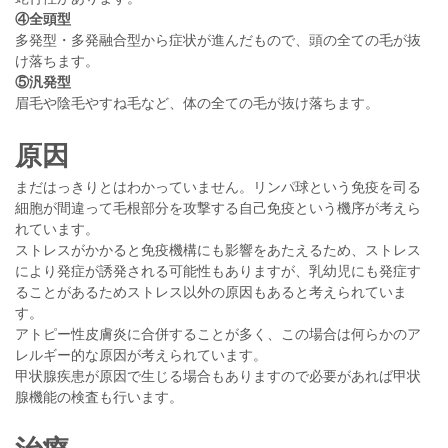
④全頭型
多発型・多発融合型から症状が進んだもので、頭の全ての毛が抜
け落ちます。
⑤汎発型
眉毛や陰毛やすね毛など、体の全ての毛が抜け落ちます。
原因
まだはっきりとはわかっていません。リンパ球という免疫を司る
細胞が間違って毛根部分を攻撃する自己免疫という機序が考えら
れています。
ストレスがかかると免疫機構にも影響をあたえるため、ストレス
により発症が誘発される可能性もありますが、乳幼児にも発症す
ることがあるためストレス以外の原因もあると考えられていま
す。
アトピー性皮膚炎に合併することが多く、この場合は何らかのア
レルギー的な原因が考えられています。
甲状腺疾患が原因で生じる場合もありますので必要があれば甲状
腺機能の検査も行います。