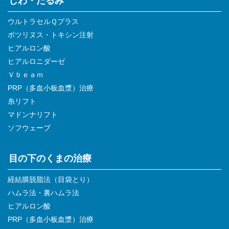
しわ・たるみ
ウルトラセルＱプラス
ボツリヌス・トキシン注射
ヒアルロン酸
ヒアルロニダーゼ
Ｖｂｅａｍ
PRP（多血小板血漿）治療
糸リフト
マドンナリフト
ソフウェーブ
目の下のくまの治療
経結膜脱脂法（目袋とり）
ハムラ法・裏ハムラ法
ヒアルロン酸
PRP（多血小板血漿）治療