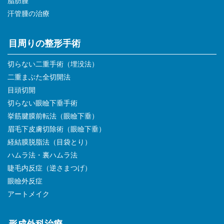
脂肪腫
汗管腫の治療
目周りの整形手術
切らない二重手術（埋没法）
二重まぶた全切開法
目頭切開
切らない眼瞼下垂手術
挙筋腱膜前転法（眼瞼下垂）
眉毛下皮膚切除術（眼瞼下垂）
経結膜脱脂法（目袋とり）
ハムラ法・裏ハムラ法
睫毛内反症（逆さまつげ）
眼瞼外反症
アートメイク