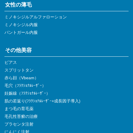
女性の薄毛
ミノキシジルアルファローション
ミノキシジル内服
パントガール内服
その他美容
ピアス
スプリットタン
赤ら顔（Vbeam）
毛穴（ﾌﾗｸｼｮﾅﾙﾚｰｻﾞｰ）
妊娠線（ﾌﾗｸｼｮﾅﾙﾚｰｻﾞｰ）
肌の若返り(ﾌﾗｸｼｮﾅﾙﾚｰｻﾞｰ+成長因子導入)
まつ毛の育毛薬
毛孔性苔癬の治療
プラセンタ注射
にんにく注射