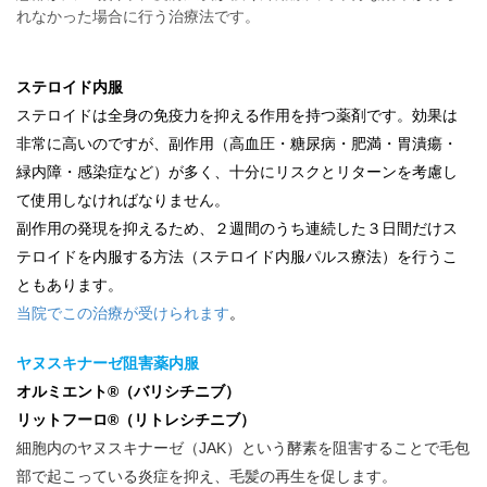
れなかった場合に行う治療法です。
ステロイド内服
ステロイドは全身の免疫力を抑える作用を持つ薬剤です。効果は
非常に高いのですが、副作用（高血圧・糖尿病・肥満・胃潰瘍・
緑内障・感染症など）が多く、十分にリスクとリターンを考慮し
て使用しなければなりません。
副作用の発現を抑えるため、２週間のうち連続した３日間だけス
テロイドを内服する方法（ステロイド内服パルス療法）を行うこ
ともあります。
当院でこの治療が受けられます
。
ヤヌスキナーゼ阻害薬内服
オルミエント®（バリシチニブ）
リットフーロ®（リトレシチニブ）
細胞内のヤヌスキナーゼ（JAK）という酵素を阻害することで毛包
部で起こっている炎症を抑え、毛髪の再生を促します。