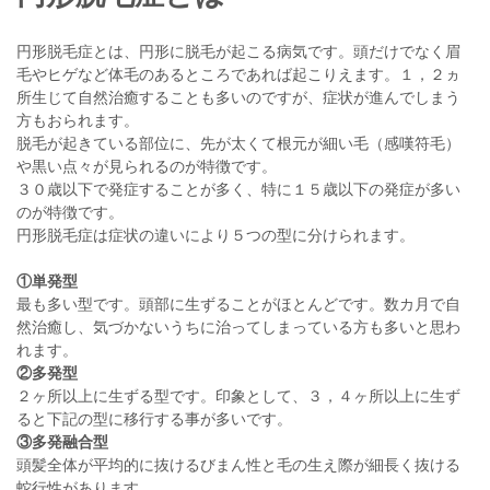
円形脱毛症とは、円形に脱毛が起こる病気です。頭だけでなく眉
毛やヒゲなど体毛のあるところであれば起こりえます。１，２ヵ
所生じて自然治癒することも多いのですが、症状が進んでしまう
方もおられます。
脱毛が起きている部位に、先が太くて根元が細い毛（感嘆符毛）
や黒い点々が見られるのが特徴です。
３０歳以下で発症することが多く、特に１５歳以下の発症が多い
のが特徴です。
円形脱毛症は症状の違いにより５つの型に分けられます。
①単発型
最も多い型です。頭部に生ずることがほとんどです。数カ月で自
然治癒し、気づかないうちに治ってしまっている方も多いと思わ
れます。
②多発型
２ヶ所以上に生ずる型です。印象として、３，４ヶ所以上に生ず
ると下記の型に移行する事が多いです。
③多発融合型
頭髪全体が平均的に抜けるびまん性と毛の生え際が細長く抜ける
蛇行性があります。