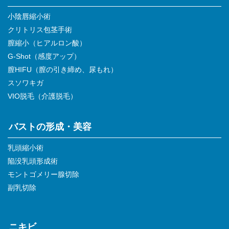
小陰唇縮小術
クリトリス包茎手術
膣縮小（ヒアルロン酸）
G-Shot（感度アップ）
膣HIFU（膣の引き締め、尿もれ）
スソワキガ
VIO脱毛（介護脱毛）
バストの形成・美容
乳頭縮小術
陥没乳頭形成術
モントゴメリー腺切除
副乳切除
ニキビ