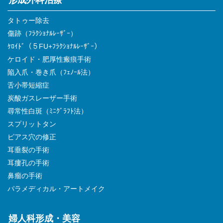
形成外科治療
タトゥー除去
傷跡（ﾌﾗｸｼｮﾅﾙﾚｰｻﾞｰ）
ｹﾛｲﾄﾞ（５FU+ﾌﾗｸｼｮﾅﾙﾚｰｻﾞｰ）
ケロイド・肥厚性瘢痕手術
陥入爪・巻き爪（ﾌｪﾉｰﾙ法）
舌小帯短縮症
炭酸ガスレーザー手術
尋常性白斑（ﾐﾆｸﾞﾗﾌﾄ法）
スプリットタン
ピアス穴の修正
耳垂裂の手術
耳瘻孔の手術
鼻瘤の手術
パラメディカル・アートメイク
婦人科形成・美容