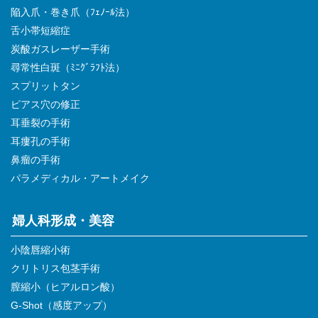
陥入爪・巻き爪（ﾌｪﾉｰﾙ法）
舌小帯短縮症
炭酸ガスレーザー手術
尋常性白斑（ﾐﾆｸﾞﾗﾌﾄ法）
スプリットタン
ピアス穴の修正
耳垂裂の手術
耳瘻孔の手術
鼻瘤の手術
パラメディカル・アートメイク
婦人科形成・美容
小陰唇縮小術
クリトリス包茎手術
膣縮小（ヒアルロン酸）
G-Shot（感度アップ）