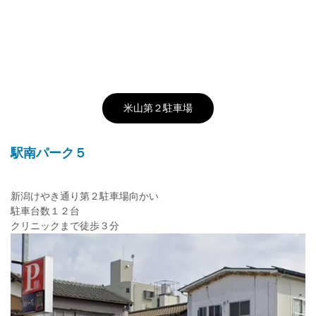
米山第２駐車場
駅南パーク５
新潟けやき通り第２駐車場向かい
駐車台数１２台
クリニックまで徒歩３分