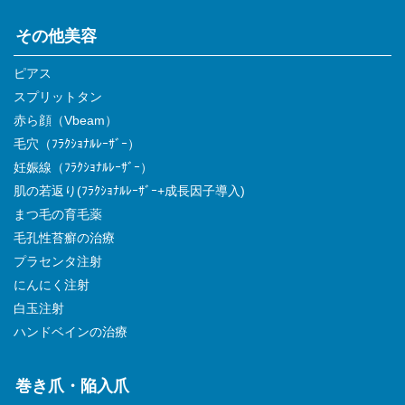
その他美容
ピアス
スプリットタン
赤ら顔（Vbeam）
毛穴（ﾌﾗｸｼｮﾅﾙﾚｰｻﾞｰ）
妊娠線（ﾌﾗｸｼｮﾅﾙﾚｰｻﾞｰ）
肌の若返り(ﾌﾗｸｼｮﾅﾙﾚｰｻﾞｰ+成長因子導入)
まつ毛の育毛薬
毛孔性苔癬の治療
プラセンタ注射
にんにく注射
白玉注射
ハンドベインの治療
巻き爪・陥入爪