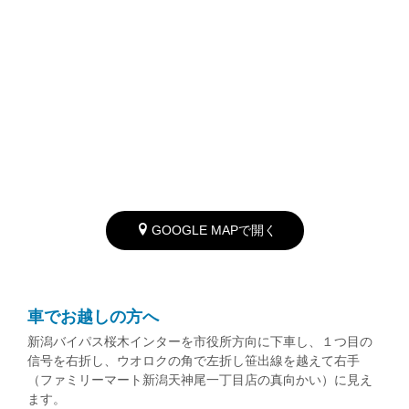
GOOGLE MAPで開く
車でお越しの方へ
新潟バイパス桜木インターを市役所方向に下車し、１つ目の
信号を右折し、ウオロクの角で左折し笹出線を越えて右手
（ファミリーマート新潟天神尾一丁目店の真向かい）に見え
ます。