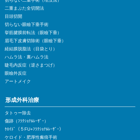
二重まぶた全切開法
目頭切開
切らない眼瞼下垂手術
挙筋腱膜前転法（眼瞼下垂）
眉毛下皮膚切除術（眼瞼下垂）
経結膜脱脂法（目袋とり）
ハムラ法・裏ハムラ法
睫毛内反症（逆さまつげ）
眼瞼外反症
アートメイク
形成外科治療
タトゥー除去
傷跡（ﾌﾗｸｼｮﾅﾙﾚｰｻﾞｰ）
ｹﾛｲﾄﾞ（５FU+ﾌﾗｸｼｮﾅﾙﾚｰｻﾞｰ）
ケロイド・肥厚性瘢痕手術