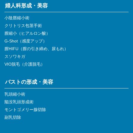
婦人科形成・美容
小陰唇縮小術
クリトリス包茎手術
膣縮小（ヒアルロン酸）
G-Shot（感度アップ）
膣HIFU（膣の引き締め、尿もれ）
スソワキガ
VIO脱毛（介護脱毛）
バストの形成・美容
乳頭縮小術
陥没乳頭形成術
モントゴメリー腺切除
副乳切除