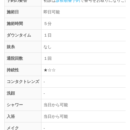
予約の要否
初診は
診察順番予約
で番号をお取りになりご来
施術日
即日可能
施術時間
５分
ダウンタイム
１日
抜糸
なし
通院回数
１回
持続性
★☆☆
コンタクトレンズ
-
洗顔
-
シャワー
当日から可能
入浴
当日から可能
メイク
-