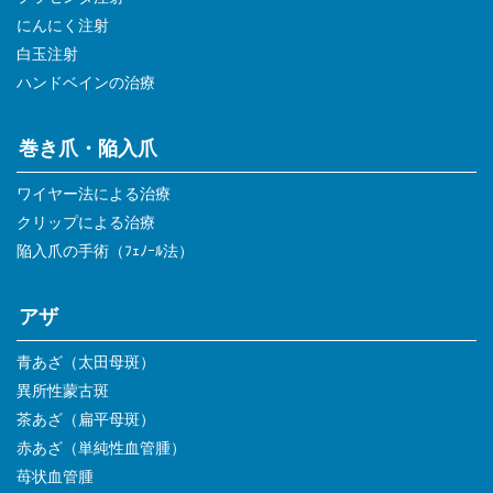
にんにく注射
白玉注射
ハンドベインの治療
巻き爪・陥入爪
ワイヤー法による治療
クリップによる治療
陥入爪の手術（ﾌｪﾉｰﾙ法）
アザ
青あざ（太田母斑）
異所性蒙古斑
茶あざ（扁平母斑）
赤あざ（単純性血管腫）
苺状血管腫