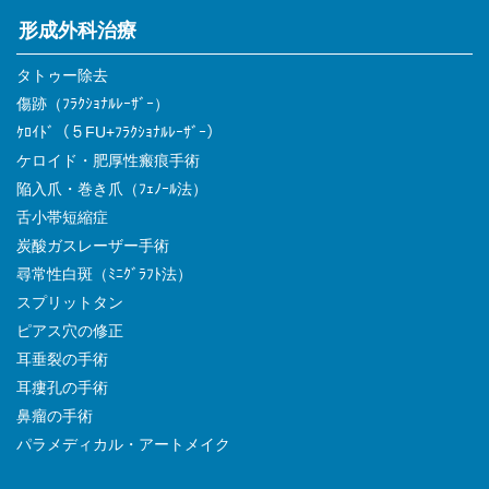
形成外科治療
タトゥー除去
傷跡（ﾌﾗｸｼｮﾅﾙﾚｰｻﾞｰ）
ｹﾛｲﾄﾞ（５FU+ﾌﾗｸｼｮﾅﾙﾚｰｻﾞｰ）
ケロイド・肥厚性瘢痕手術
陥入爪・巻き爪（ﾌｪﾉｰﾙ法）
舌小帯短縮症
炭酸ガスレーザー手術
尋常性白斑（ﾐﾆｸﾞﾗﾌﾄ法）
スプリットタン
ピアス穴の修正
耳垂裂の手術
耳瘻孔の手術
鼻瘤の手術
パラメディカル・アートメイク