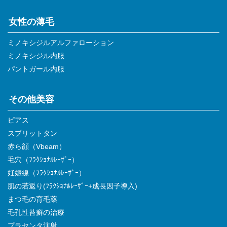
女性の薄毛
ミノキシジルアルファローション
ミノキシジル内服
パントガール内服
その他美容
ピアス
スプリットタン
赤ら顔（Vbeam）
毛穴（ﾌﾗｸｼｮﾅﾙﾚｰｻﾞｰ）
妊娠線（ﾌﾗｸｼｮﾅﾙﾚｰｻﾞｰ）
肌の若返り(ﾌﾗｸｼｮﾅﾙﾚｰｻﾞｰ+成長因子導入)
まつ毛の育毛薬
毛孔性苔癬の治療
プラセンタ注射