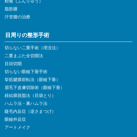
粉瘤（ふんりゅう）
脂肪腫
汗管腫の治療
目周りの整形手術
切らない二重手術（埋没法）
二重まぶた全切開法
目頭切開
切らない眼瞼下垂手術
挙筋腱膜前転法（眼瞼下垂）
眉毛下皮膚切除術（眼瞼下垂）
経結膜脱脂法（目袋とり）
ハムラ法・裏ハムラ法
睫毛内反症（逆さまつげ）
眼瞼外反症
アートメイク