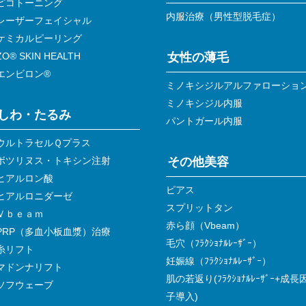
ピコトーニング
内服治療（男性型脱毛症）
レーザーフェイシャル
ケミカルピーリング
ZO® SKIN HEALTH
女性の薄毛
エンビロン®
ミノキシジルアルファローショ
ミノキシジル内服
しわ・たるみ
パントガール内服
ウルトラセルＱプラス
ボツリヌス・トキシン注射
その他美容
ヒアルロン酸
ピアス
ヒアルロニダーゼ
スプリットタン
Ｖｂｅａｍ
赤ら顔（Vbeam）
PRP（多血小板血漿）治療
毛穴（ﾌﾗｸｼｮﾅﾙﾚｰｻﾞｰ）
糸リフト
妊娠線（ﾌﾗｸｼｮﾅﾙﾚｰｻﾞｰ）
マドンナリフト
肌の若返り(ﾌﾗｸｼｮﾅﾙﾚｰｻﾞｰ+成長
ソフウェーブ
子導入)