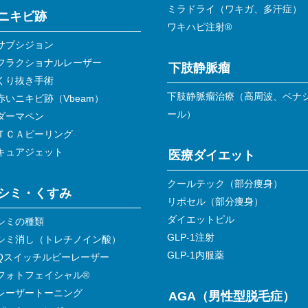
ミラドライ（ワキガ、多汗症）
ニキビ跡
ワキハピ注射®
サブシジョン
フラクショナルレーザー
下肢静脈瘤
くり抜き手術
下肢静脈瘤治療（高周波、ベナ
赤いニキビ跡（Vbeam）
ール）
ダーマペン
ＴＣＡピーリング
キュアジェット
医療ダイエット
クールテック（部分痩身）
シミ・くすみ
リポセル（部分痩身）
ダイエットピル
シミの種類
GLP-1注射
シミ消し（トレチノイン酸）
GLP-1内服薬
Qスイッチルビーレーザー
フォトフェイシャル®
レーザートーニング
AGA（男性型脱毛症）