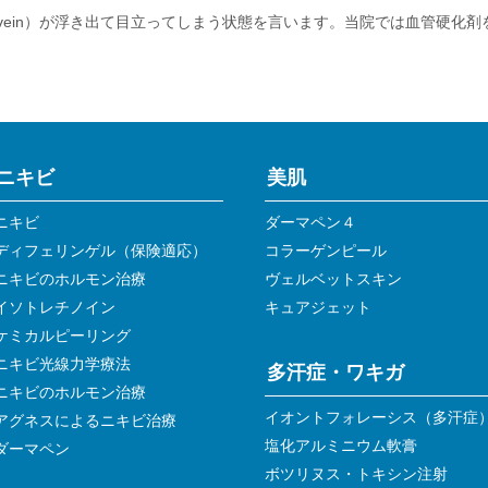
vein）が浮き出て目立ってしまう状態を言います。当院では血管硬化
ニキビ
美肌
ニキビ
ダーマペン４
ディフェリンゲル（保険適応）
コラーゲンピール
ニキビのホルモン治療
ヴェルベットスキン
イソトレチノイン
キュアジェット
ケミカルピーリング
ニキビ光線力学療法
多汗症・ワキガ
ニキビのホルモン治療
イオントフォレーシス（多汗症
アグネスによるニキビ治療
塩化アルミニウム軟膏
ダーマペン
ボツリヌス・トキシン注射