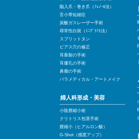
陥入爪・巻き爪（ﾌｪﾉｰﾙ法）
舌小帯短縮症
炭酸ガスレーザー手術
尋常性白斑（ﾐﾆｸﾞﾗﾌﾄ法）
スプリットタン
ピアス穴の修正
耳垂裂の手術
耳瘻孔の手術
鼻瘤の手術
パラメディカル・アートメイク
婦人科形成・美容
小陰唇縮小術
クリトリス包茎手術
膣縮小（ヒアルロン酸）
G-Shot（感度アップ）