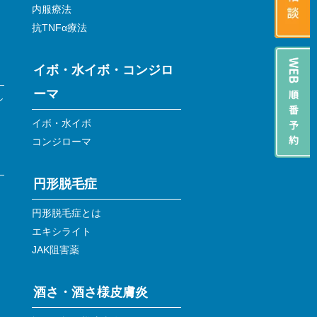
内服療法
抗TNFα療法
イボ・水イボ・コンジロ
ーマ
シ
イボ・水イボ
コンジローマ
円形脱毛症
円形脱毛症とは
エキシライト
JAK阻害薬
酒さ・酒さ様皮膚炎