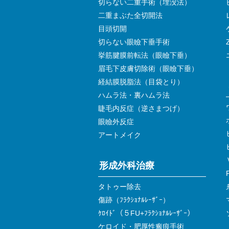
切らない二重手術（埋没法）
二重まぶた全切開法
目頭切開
切らない眼瞼下垂手術
挙筋腱膜前転法（眼瞼下垂）
眉毛下皮膚切除術（眼瞼下垂）
経結膜脱脂法（目袋とり）
ハムラ法・裏ハムラ法
睫毛内反症（逆さまつげ）
眼瞼外反症
アートメイク
形成外科治療
タトゥー除去
傷跡（ﾌﾗｸｼｮﾅﾙﾚｰｻﾞｰ）
ｹﾛｲﾄﾞ（５FU+ﾌﾗｸｼｮﾅﾙﾚｰｻﾞｰ）
ケロイド・肥厚性瘢痕手術