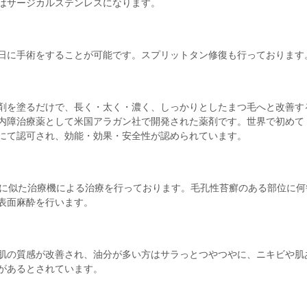
はサージカルステンレスになります。
日に手術をすることが可能です。スプリットタン修復も行っております
剤を塗るだけで、長く・太く・濃く、しっかりとしたまつ毛へと改善す
内障治療薬として米国アラガン社で開発された薬剤です。世界で初めて
）にて認可され、効能・効果・安全性が認められています。
ンに似た治療機による治療を行っております。毛孔性苔癬のある部位に
表面麻酔を行います。
肌の質感が改善され、油分が多い方はサラっとつやつやに、ニキビや肌
があるとされています。