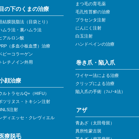
まつ毛の育毛薬
目の下のくまの治療
毛孔性苔癬の治療
プラセンタ注射
経結膜脱脂法（目袋とり）
にんにく注射
ハムラ法・裏ハムラ法
白玉注射
ヒアルロン酸
ハンドベインの治療
PRP（多血小板血漿）治療
ベビーコラーゲン
トレチノイン外用
巻き爪・陥入爪
ワイヤー法による治療
小顔治療
クリップによる治療
陥入爪の手術（ﾌｪﾉｰﾙ法）
ウルトラセルQ+（HIFU）
ボツリヌス・トキシン注射
BNLS注射
アザ
レディエッセ・クレヴィエル
青あざ（太田母斑）
異所性蒙古斑
医療脱毛