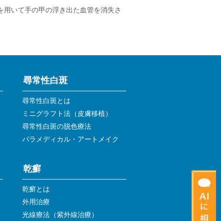
剤を用いて手の甲の浮き出た血管を消失さ
尋常性白斑
尋常性白斑とは
ミニグラフト法（皮膚移植）
尋常性白斑の脱色療法
パラメディカル・アートメイク
乾癬
）
乾癬とは
外用治療
光線療法（紫外線治療）