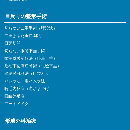
目周りの整形手術
切らない二重手術（埋没法）
二重まぶた全切開法
目頭切開
切らない眼瞼下垂手術
挙筋腱膜前転法（眼瞼下垂）
眉毛下皮膚切除術（眼瞼下垂）
経結膜脱脂法（目袋とり）
ハムラ法・裏ハムラ法
睫毛内反症（逆さまつげ）
眼瞼外反症
アートメイク
形成外科治療