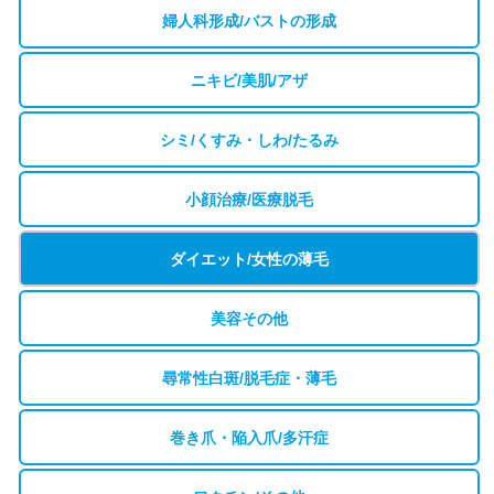
婦人科形成/バストの形成
ニキビ/美肌/アザ
シミ/くすみ・しわ/たるみ
小顔治療/医療脱毛
ダイエット/女性の薄毛
美容その他
尋常性白斑/脱毛症・薄毛
巻き爪・陥入爪/多汗症