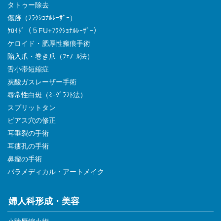
タトゥー除去
傷跡（ﾌﾗｸｼｮﾅﾙﾚｰｻﾞｰ）
ｹﾛｲﾄﾞ（５FU+ﾌﾗｸｼｮﾅﾙﾚｰｻﾞｰ）
ケロイド・肥厚性瘢痕手術
陥入爪・巻き爪（ﾌｪﾉｰﾙ法）
舌小帯短縮症
炭酸ガスレーザー手術
尋常性白斑（ﾐﾆｸﾞﾗﾌﾄ法）
スプリットタン
ピアス穴の修正
耳垂裂の手術
耳瘻孔の手術
鼻瘤の手術
パラメディカル・アートメイク
婦人科形成・美容