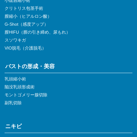
小陰唇縮小術
クリトリス包茎手術
膣縮小（ヒアルロン酸）
G-Shot（感度アップ）
膣HIFU（膣の引き締め、尿もれ）
スソワキガ
VIO脱毛（介護脱毛）
バストの形成・美容
乳頭縮小術
陥没乳頭形成術
モントゴメリー腺切除
副乳切除
ニキビ